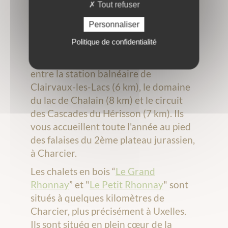
entièrement équipés.
Tout refuser
Personnaliser
Les
g
î
tes “
La Sirène
” et “
Le
Politique de confidentialité
Drouvenant
” sont idéalement situés au
c
œ
ur de la région des lacs, à mi-chemin
entre la station balnéaire de
Clairvaux-les-Lacs (6 km), le domaine
du lac de Chalain (8 km) et le circuit
des Cascades du Hérisson (7 km).
Ils
vous accueillent toute l'année au pied
des falaises du 2ème plateau jurassien,
à Charcier.
Les chalets en bois “
Le Grand
Rhonnay
” et "
Le Petit Rhonnay
" sont
situés à quelques kilomètres de
Charcier, plus précisément à Uxelles.
Ils sont situéq en plein cœur de la