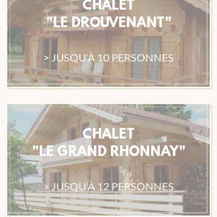
CHALET
"LE DROUVENANT"
> JUSQU'À 10 PERSONNES
CHALET
"LE GRAND RHONNAY"
> JUSQU'À 12 PERSONNES