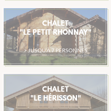
CHALET
"LE PETIT RHONNAY"
> JUSQU'À 7 PERSONNES
CHALET
"LE HÉRISSON"